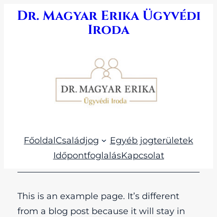
Ugrás
Dr. Magyar Erika Ügyvédi
a
Iroda
tartalomhoz
Főoldal
Családjog
Egyéb jogterületek
Időpontfoglalás
Kapcsolat
This is an example page. It’s different
from a blog post because it will stay in