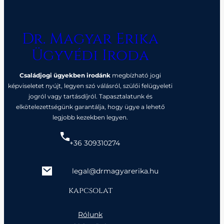
Dr. Magyar Erika
Ügyvédi Iroda
Családjogi ügyekben irodánk
megbízható jogi
képviseletet nyújt, legyen szó válásról, szülői felügyeleti
jogról vagy tartásdíjról. Tapasztalatunk és
elkötelezettségünk garantálja, hogy ügye a lehető
legjobb kezekben legyen.
+36 309310274
legal@drmagyarerika.hu
kapcsolat
Rólunk