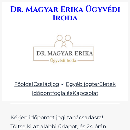
Ugrás
Dr. Magyar Erika Ügyvédi
a
Iroda
tartalomhoz
Főoldal
Családjog
Egyéb jogterületek
Időpontfoglalás
Kapcsolat
Kérjen időpontot jogi tanácsadásra!
Töltse ki az alábbi űrlapot, és 24 órán