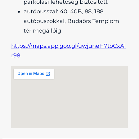
parkolási lehetőség biztosított
autóbusszal: 40, 40B, 88, 188
autóbuszokkal, Budaörs Templom
tér megállóig
https://maps.app.goo.gl/uwjuneH7toCxA1
r98