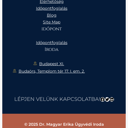
Elérhetőség
Időpontfoglalás
Blog
Site Map
időpont
Időpontfoglalás
Iroda
Budapest XI.
Budaörs, Templom tér 17. I. em. 2.
LÉPJEN VELÜNK KAPCSOLATBA!
Facebook
Twitter
LinkedI
© 2025 Dr. Magyar Erika Ügyvédi Iroda